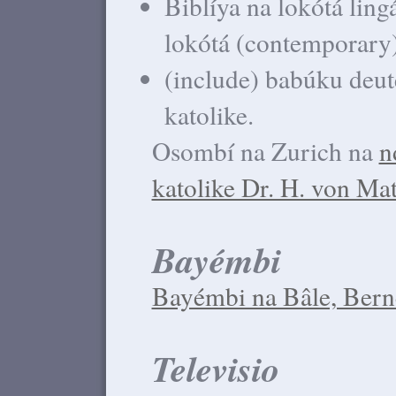
Biblíya na lokótá lingá
lokótá (contemporary)
(include) babúku deu
katolike.
Osombí na Zurich na
n
katolike Dr. H. von Mat
Bayémbi
Bayémbi na Bâle, Berne
Televisio