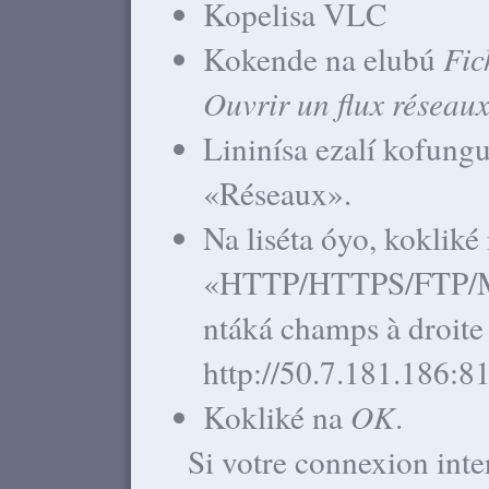
Kopelisa VLC
Kokende na elubú
Fic
Ouvrir un flux réseau
Lininísa ezalí kofung
«Réseaux».
Na liséta óyo, kokliké
«HTTP/HTTPS/FTP/MM
ntáká champs à droite 
http://50.7.181.186:8
Kokliké na
OK
.
Si votre connexion inte