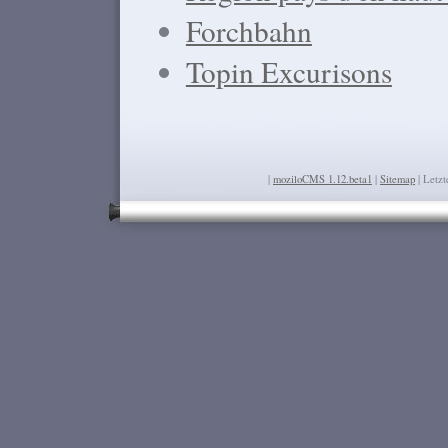
Forchbahn
Topin Excurisons
|
moziloCMS 1.12.beta1
|
Sitemap
| Letz