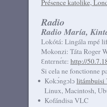
Présence katolike, Lon
Radio
Radio María, Kint
Lokótá: Lingála mpé li
Mokonzi: Táta Roger W
Ɛntɛrnɛ́tɛ:
http://50.7.
Si cela ne fonctionne p
Kokɔ́ngɔlɔ
litámbuis
Linux, Macintosh, Ub
Kofándisa VLC